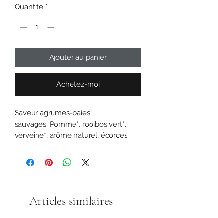
Quantité
*
Ajouter au panier
Achetez-moi
Saveur agrumes-baies
sauvages. Pomme*, rooibos vert*,
verveine*, arôme naturel, écorces
d'orange*, souci*, feuilles de
verveine*, feuilles de mûre*,
framboise*, passiflore*, cassis*. *Issu
de l'agriculture biologique
Articles similaires