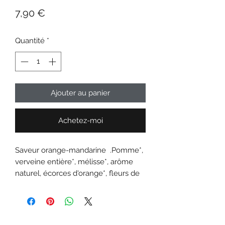
Prix
7,90 €
Quantité
*
Ajouter au panier
Achetez-moi
Saveur orange-mandarine .Pomme*,
verveine entière*, mélisse*, arôme
naturel, écorces d'orange*, fleurs de
houblon*, Tulsi*, fleurs de souci*,
alchémille*, valériane*, sarriette*. *Issu
de l‘agriculture biologique