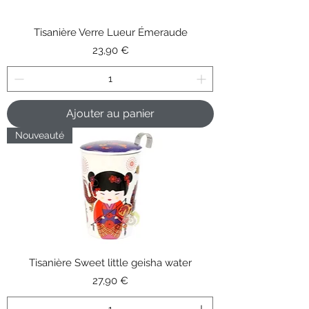
Tisanière Verre Lueur Émeraude
Prix
23,90 €
Ajouter au panier
Nouveauté
Tisanière Sweet little geisha water
Prix
27,90 €