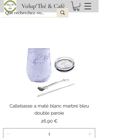
Volup'Thé & Café
Callebasse a maté blanc marbré bleu
double paroie
Prix
26,90 €