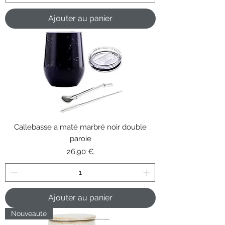
Ajouter au panier
Callebasse a maté marbré noir double
paroie
Prix
26,90 €
Ajouter au panier
Nouveauté