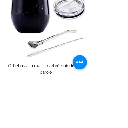
Callebasse a maté marbré noir double
paroie
Prix
26,90 €
Nouveauté