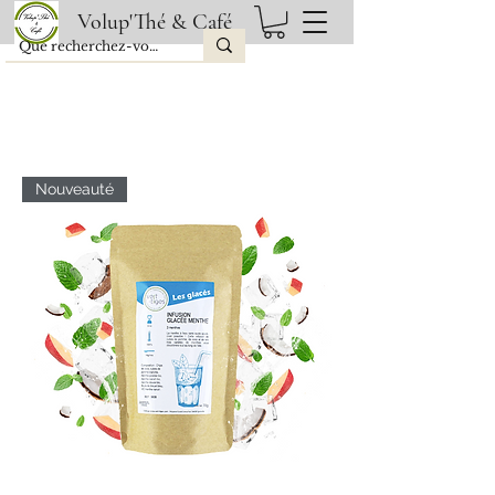
Volup'Thé & Café
Nouveauté