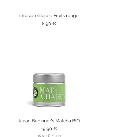
Infusion Glacée Fruits rouge
Prix
8,90 €
Japan Beginner's Matcha BIO
Prix
19,90 €
19,90 €
/
30g