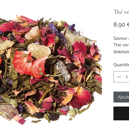
Thé v
8,90 
Saveur 
Thé ver
(papaye,
ananas 
abricot 
Quantit
farine d
mauve, 
Ajout