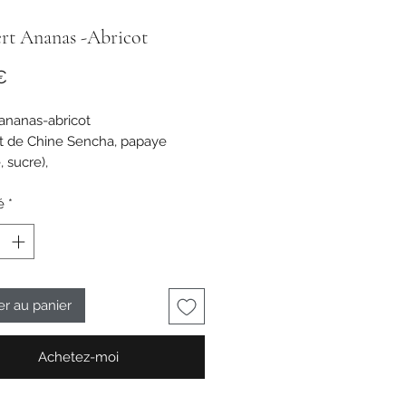
ert Ananas -Abricot
Prix
€
ananas-abricot
t de Chine Sencha, papaye
 sucre),
(ananas, sucre) (11%), arôme,
(abricot,
é
*
e riz) (4%), pétales de rose, fraise,
myrtille.
er au panier
Achetez-moi