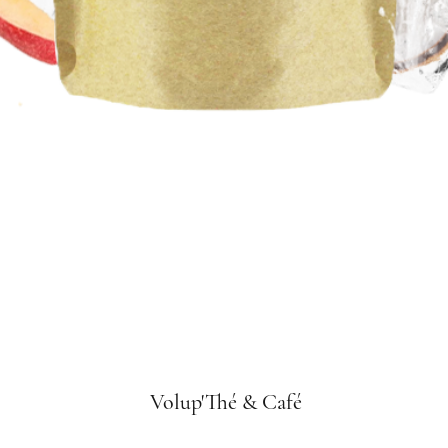
Aperçu rapide
Volup'Thé & Café