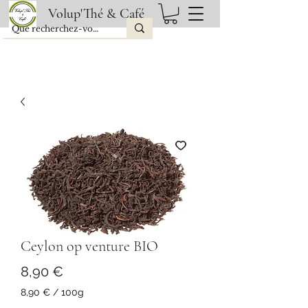
Volup'Thé & Café
Ceylon op venture BIO
Prix
8,90 €
8,90 €
/
100g
8,90 €