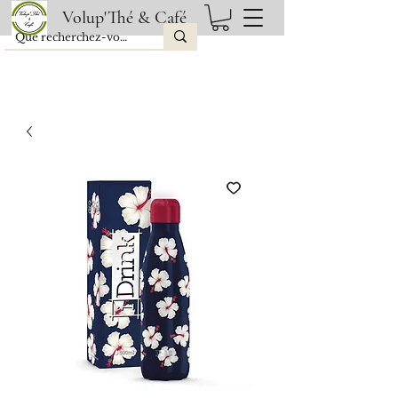
Volup'Thé & Café